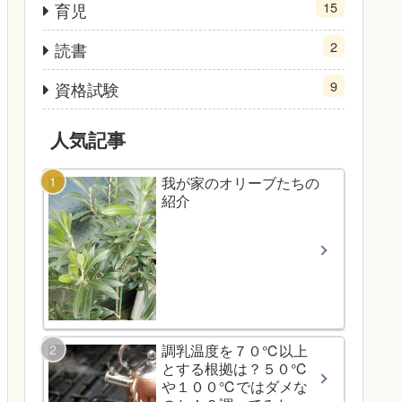
15
育児
2
読書
9
資格試験
人気記事
我が家のオリーブたちの
紹介
調乳温度を７０℃以上
とする根拠は？５０℃
や１００℃ではダメな