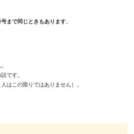
。
番号まで同じときもあります
ん。
の話です。
う人はこの限りではありません）。