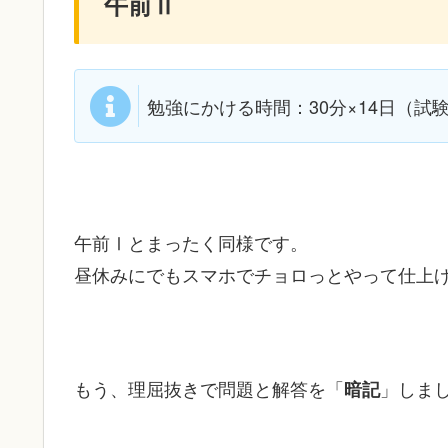
午前Ⅱ
勉強にかける時間：30分×14日（試
午前Ⅰとまったく同様です。
昼休みにでもスマホでチョロっとやって仕上
もう、理屈抜きで問題と解答を「
」しま
暗記