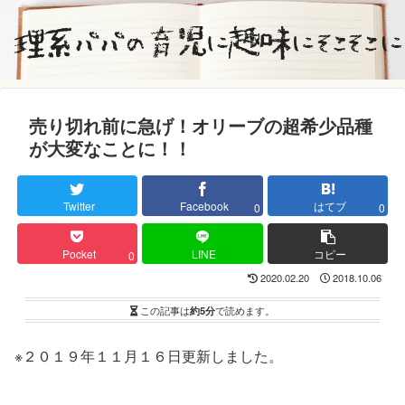
売り切れ前に急げ！オリーブの超希少品種
が大変なことに！！
Twitter
Facebook
はてブ
0
0
Pocket
LINE
コピー
0
2020.02.20
2018.10.06
この記事は
約5分
で読めます。
※２０１９年１１月１６日更新しました。