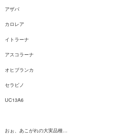
アザパ
カロレア
イトラーナ
アスコラーナ
オヒブランカ
セラビノ
UC13A6
おぉ、あこがれの大実品種…